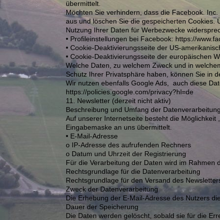
übermittelt.
Möchten Sie verhindern, dass die Facebook. Inc.
aus und löschen Sie die gespeicherten Cookies. 
Nutzung Ihrer Daten für Werbezwecke widersprec
• Profileinstellungen bei Facebook: https://www
• Cookie-Deaktivierungsseite der US-amerikanisch
• Cookie-Deaktivierungsseite der europäischen We
Welche Daten, zu welchem Zweck und in welchem 
Schutz Ihrer Privatsphäre haben, können Sie in d
Wir nutzen ebenfalls Google Ads, auch diese Da
https://policies.google.com/privacy?hl=de
11. Newsletter (derzeit nicht aktiv)
Beschreibung und Umfang der Datenverarbeitun
Auf unserer Internetseite besteht die Möglichkei
Eingabemaske an uns übermittelt.
• E-Mail-Adresse
o IP-Adresse des aufrufenden Rechners
o Datum und Uhrzeit der Registrierung
Für die Verarbeitung der Daten wird im Rahmen d
Rechtsgrundlage für die Datenverarbeitung
Rechtsgrundlage für den Versand des Newsletters
Zweck der Datenverarbeitung
Die Erhebung der E-Mail-Adresse des Nutzers die
Dauer der Speicherung
Die Daten werden gelöscht, sobald sie für die E