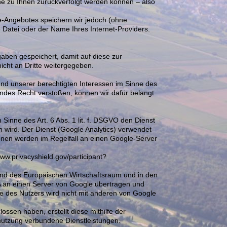
e zu Ihnen zurückverfolgt werden können – also
-Angebotes speichern wir jedoch (ohne
 Datei oder der Name Ihres Internet-Providers.
aben gespeichert, damit auf diese zur
icht an Dritte weitergegeben.
rund unserer berechtigten Interessen im Sinne des
tendes Recht verstoßen, können wir dafür belangt
Sinne des Art. 6 Abs. 1 lit. f. DSGVO den Dienst
 wird. Der Dienst (Google Analytics) verwendet
onen werden im Regelfall an einen Google-Server
ww.privacyshield.gov/participant?
 und des Europäischen Wirtschaftsraum und in den
SA an einen Server von Google übertragen und
se des Nutzers wird nicht mit anderen von Google
ssen haben, erstellt diese mithilfe der
nutzung verbundene Dienstleistungen.