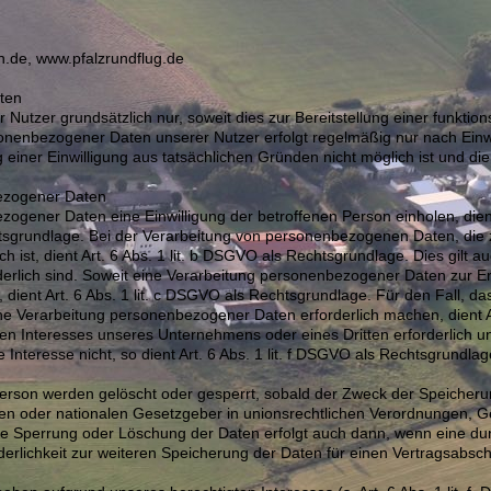
n.de, www.pfalzrundflug.de
ten
utzer grundsätzlich nur, soweit dies zur Bereitstellung einer funktio
rsonenbezogener Daten unserer Nutzer erfolgt regelmäßig nur nach Einw
 einer Einwilligung aus tatsächlichen Gründen nicht möglich ist und di
bezogener Daten
gener Daten eine Einwilligung der betroffenen Person einholen, dient A
rundlage. Bei der Verarbeitung von personenbezogenen Daten, die zu
ich ist, dient Art. 6 Abs. 1 lit. b DSGVO als Rechtsgrundlage. Dies gilt 
rlich sind. Soweit eine Verarbeitung personenbezogener Daten zur Erfü
t, dient Art. 6 Abs. 1 lit. c DSGVO als Rechtsgrundlage. Für den Fall, d
ne Verarbeitung personenbezogener Daten erforderlich machen, dient Ar
gten Interesses unseres Unternehmens oder eines Dritten erforderlich 
Interesse nicht, so dient Art. 6 Abs. 1 lit. f DSGVO als Rechtsgrundlag
rson werden gelöscht oder gesperrt, sobald der Zweck der Speicherun
en oder nationalen Gesetzgeber in unionsrechtlichen Verordnungen, G
Eine Sperrung oder Löschung der Daten erfolgt auch dann, wenn eine 
orderlichkeit zur weiteren Speicherung der Daten für einen Vertragsabsch