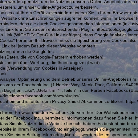
ten werden genutzt, um die Nutzung unseres Online-Angebots durch di
 erstellen, um unser Online-Angebot zu verbessern.
Cookies auf Ihrem Gerät zu verhindern, indem Sie in Ihrem Browser ent
ser Website ohne Einschränkungen zugreifen können, wenn Ihr Browser k
erhindern, dass die durch Cookies gesammelten Informationen (inklusiv
er Link führt Sie zu dem entsprechenden Plugin: https://tools.google.
sen Link (WICHTIG: Opt-Out-Link einfügen), dass Google Analytics inner
-Cookie“ herunter. Ihr Browser muss die Speicherung von Cookies also 
en Link bei jedem Besuch dieser Website vonnöten.
utzung durch die Google Inc.:
l=de (Daten, die von Google-Partnern erhoben werden)
nstellungen über Werbung, die Ihnen angezeigt wird)
hl=de (Verwendung von Cookies in Anzeigen)
book
 Analyse, Optimierung und dem Betrieb unseres Online-Angebotes (im Si
es von der Facebook Inc. (1 Hacker Way, Menlo Park, California 94025
egriffen „Like“, „Gefällt mir“, „Teilen“ in den Farben Facebooks (Bla
s://developers.facebook.com/docs/plugins/
cht ein und ist unter dem Privacy-Shield-Abkommen zertifiziert: https:
en Ihrem Browser und den Facebook-Servern her. Der Websitebetreiber h
er der Facebook Inc. übermittelt. Informationen dazu finden Sie hier
dass Sie als Nutzer diese Website besucht haben. Es besteht hierbei di
ebsite in Ihrem Facebook-Konto eingeloggt, werden die genannten Inf
em Sie einen Beitrag teilen oder „liken“ –, werden die entsprechenden