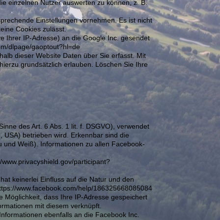
e einzelnen Nutzer auswerten zu können, z. B.
sprechende Einstellungen vornehmen. Es ist nicht
eine Cookies zulässt.
e Ihrer IP-Adresse) an die Google Inc. gesendet
com/dlpage/gaoptout?hl=de
halb dieser Website Daten über Sie erfasst. Mit
hierzu grundsätzlich erlauben. Löschen Sie Ihre
nne des Art. 6 Abs. 1 lit. f. DSGVO), verwendet
, USA) betrieben wird. Erkennbar sind die
u und Weiß). Informationen zu allen Facebook-
//www.privacyshield.gov/participant?
at keinerlei Einfluss auf die Natur und den
: https://www.facebook.com/help/186325668085084
e Möglichkeit, dass Ihre IP-Adresse gespeichert
ormationen mit diesem verknüpft.
 Informationen ebenfalls an die Facebook Inc.