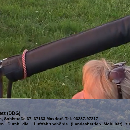
etz (DDG)
n, Sohlstraße 67, 67133 Maxdorf. Tel: 06237-97217
hmen. Durch die Luftfahrtbehörde (Landesbetrieb Mobilität) 