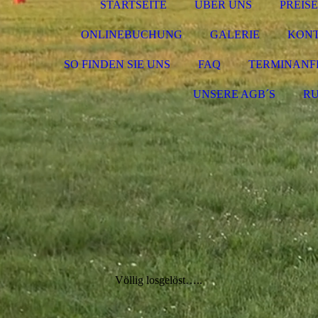
STARTSEITE
ÜBER UNS
PREISE
ONLINEBUCHUNG
GALERIE
KON
SO FINDEN SIE UNS
FAQ
TERMINANF
UNSERE AGB´S
R
Völlig losgelöst…..