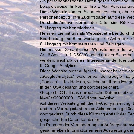
Als personenbezogene Daten gelten sämtliche In
beispielsweise Ihr Name, Ihre E-Mail-Adresse u
Diese Website können Sie auch besuchen, ohne 
Personenbezug) Ihre Zugriffsdaten auf diese Webs
Durch die Anonymisierung der Daten sind Rücksch
7. Umgang mit Kontaktdaten
Nehmen Sie mit uns als Websitebetreiber durch d
Bearbeitung und Beantwortung Ihrer Anfrage zurü
8. Umgang mit Kommentaren und Beiträgen
Hinterlassen Sie auf dieser Website einen Beitra
Art. 6 Abs. 1 lit. f. DSGVO und dient der Sicher
werden, weshalb wir ein Interesse an der Identit
9. Google Analytics
Diese Website nutzt aufgrund unserer berechtigte
„Google Analytics“, welcher von der Google Inc.
„Cookies“ – Textdateien, welche auf Ihrem Endge
in den USA gesandt und dort gespeichert.
Google LLC hält das europäische Datenschutzrecht
id=a2zt000000001L5AAI&status=Active
Auf dieser Website greift die IP-Anonymisierung.
anderen Vertragsstaaten des Abkommens gekürzt. 
dort gekürzt. Durch diese Kürzung entfällt der P
gespeicherten Daten kombiniert.
Im Rahmen der Vereinbarung zur Auftragsdatenvere
gesammelten Informationen eine Auswertung der W