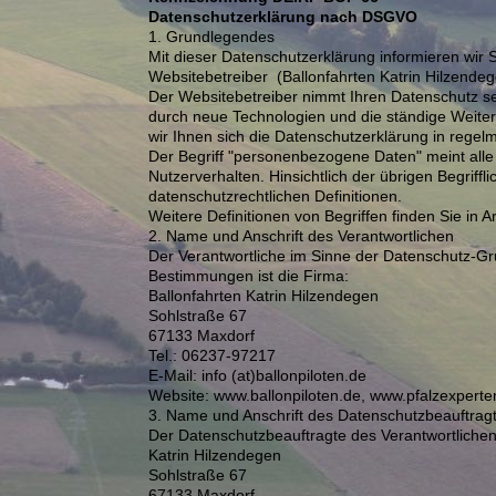
Datenschutzerklärung nach DSGVO
1. Grundlegendes
Mit dieser Datenschutzerklärung informieren wi
Websitebetreiber (Ballonfahrten Katrin Hilzendeg
Der Websitebetreiber nimmt Ihren Datenschutz se
durch neue Technologien und die ständige Weit
wir Ihnen sich die Datenschutzerklärung in rege
Der Begriff "personenbezogene Daten" meint alle 
Nutzerverhalten. Hinsichtlich der übrigen Begriffl
datenschutzrechtlichen Definitionen.
Weitere Definitionen von Begriffen finden Sie in 
2. Name und Anschrift des Verantwortlichen
Der Verantwortliche im Sinne der Datenschutz-Gr
Bestimmungen ist die Firma:
Ballonfahrten Katrin Hilzendegen
Sohlstraße 67
67133 Maxdorf
Tel.: 06237-97217
E-Mail: info (at)ballonpiloten.de
Website: www.ballonpiloten.de, www.pfalzexperte
3. Name und Anschrift des Datenschutzbeauftrag
Der Datenschutzbeauftragte des Verantwortlichen 
Katrin Hilzendegen
Sohlstraße 67
67133 Maxdorf