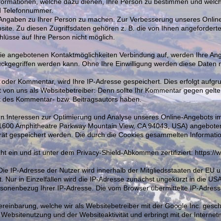
formationen, welche dazu dienen, Ihre Person zu bestimmen und welch
nd Telefonnummer.
Angaben zu Ihrer Person zu machen. Zur Verbesserung unseres Online
ite. Zu diesen Zugriffsdaten gehören z. B. die von Ihnen angeforderte
lüsse auf Ihre Person nicht möglich.
ie angebotenen Kontaktmöglichkeiten Verbindung auf, werden Ihre Ang
ckgegriffen werden kann. Ohne Ihre Einwilligung werden diese Daten n
g oder Kommentar, wird Ihre IP-Adresse gespeichert. Dies erfolgt aufg
heit von uns als Websitebetreiber: Denn sollte Ihr Kommentar gegen gel
ät des Kommentar- bzw. Beitragsautors haben.
n Interessen zur Optimierung und Analyse unseres Online-Angebots im 
 (1600 Amphitheatre Parkway Mountain View, CA 94043, USA) angeboten
rät gespeichert werden. Die durch die Cookies gesammelten Informati
 ein und ist unter dem Privacy-Shield-Abkommen zertifiziert: https://w
 Die IP-Adresse der Nutzer wird innerhalb der Mitgliedsstaaten der EU
Nur in Einzelfällen wird die IP-Adresse zunächst ungekürzt in die U
ersonenbezug Ihrer IP-Adresse. Die vom Browser übermittelte IP-Adres
inbarung, welche wir als Websitebetreiber mit der Google Inc. geschlo
ebsitenutzung und der Websiteaktivität und erbringt mit der Internet