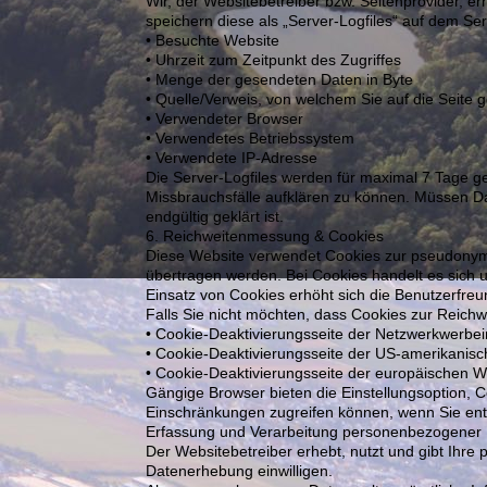
Wir, der Websitebetreiber bzw. Seitenprovider, er
speichern diese als „Server-Logfiles“ auf dem Se
• Besuchte Website
• Uhrzeit zum Zeitpunkt des Zugriffes
• Menge der gesendeten Daten in Byte
• Quelle/Verweis, von welchem Sie auf die Seite 
• Verwendeter Browser
• Verwendetes Betriebssystem
• Verwendete IP-Adresse
Die Server-Logfiles werden für maximal 7 Tage g
Missbrauchsfälle aufklären zu können. Müssen 
endgültig geklärt ist.
6. Reichweitenmessung & Cookies
Diese Website verwendet Cookies zur pseudonym
übertragen werden. Bei Cookies handelt es sich u
Einsatz von Cookies erhöht sich die Benutzerfreun
Falls Sie nicht möchten, dass Cookies zur Reich
• Cookie-Deaktivierungsseite der Netzwerkwerbeini
• Cookie-Deaktivierungsseite der US-amerikanisch
• Cookie-Deaktivierungsseite der europäischen We
Gängige Browser bieten die Einstellungsoption, Co
Einschränkungen zugreifen können, wenn Sie en
Erfassung und Verarbeitung personenbezogener
Der Websitebetreiber erhebt, nutzt und gibt Ihre
Datenerhebung einwilligen.