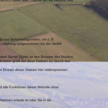
. DSGVO) Daten über Zugriffe auf die Website und
gt aus Sicherheitsgründen, um z. B.
r Löschung ausgenommen bis der Vorfall
dem Server Dritter an den Browser des Nutzers
rowser greift auf diese Dateien zu. Durch den
 Einsatz dieser Dateien hier widersprechen:
auf alle Funktionen dieser Website ohne
ahmen erlaubt ist oder Sie in die