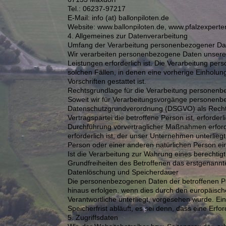
Tel.: 06237-97217
E-Mail: info (at) ballonpiloten.de
Website: www.ballonpiloten.de, www.pfalzexperte
4. Allgemeines zur Datenverarbeitung
Umfang der Verarbeitung personenbezogener Da
Wir verarbeiten personenbezogene Daten unserer N
Leistungen erforderlich ist. Die Verarbeitung pe
solchen Fällen, in denen eine vorherige Einholung
Vorschriften gestattet ist.
Rechtsgrundlage für die Verarbeitung personen
Soweit wir für Verarbeitungsvorgänge personenbezo
Datenschutzgrundverordnung (DSGVO) als Rechtsg
Vertragspartei die betroffene Person ist, erforderl
Durchführung vorvertraglicher Maßnahmen erforde
erforderlich ist, der unser Unternehmen unterlieg
Person oder einer anderen natürlichen Person ei
Ist die Verarbeitung zur Wahrung eines berechti
Grundfreiheiten des Betroffenen das erstgenannte 
Datenlöschung und Speicherdauer
Die personenbezogenen Daten der betroffenen Pe
hinaus erfolgen, wenn dies durch den europäisch
Verantwortliche unterliegt, vorgesehen wurde. 
Speicherfrist abläuft, es sei denn, dass eine Erf
5. Zugriffsdaten