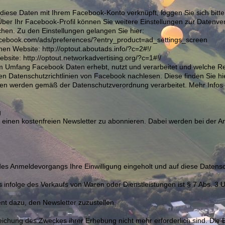
 diese Daten mit Ihrem Facebook-Konto verknüpft, loggen Sie sich bit
Über Ihr Facebook-Profil können Sie weitere Einstellungen zur Datenve
hen. Zu den Einstellungen gelangen Sie hier:
.facebook.com/ads/preferences/?entry_product=ad_settings_screen
en Website: http://optout.aboutads.info/?c=2#!/
bsite: http://optout.networkadvertising.org/?c=1#!/
Umfang Facebook Daten erhebt, nutzt und verarbeitet und welche Re
en Datenschutzrichtlinien von Facebook nachlesen. Diese finden Sie hi
ten werden gemäß der Datenschutzverordnung verarbeitet. Mehr Infos 
g
t , einen kostenfreien Newsletter zu abonnieren. Dabei werden bei der
es Anmeldevorgangs Ihre Einwilligung eingeholt und auf diese Datens
 infolge des Verkaufs von Waren oder Dienstleistungen ist § 7 Abs. 3
nt dazu, den Newsletter zuzustellen.
rreichung des Zweckes ihrer Erhebung nicht mehr erforderlich sind. Di