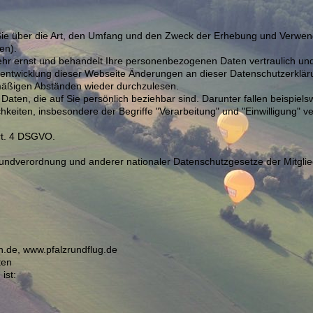
r Sie über die Art, den Umfang und den Zweck der Erhebung und Ver
en).
hr ernst und behandelt Ihre personenbezogenen Daten vertraulich und
erentwicklung dieser Webseite Änderungen an dieser Datenschutzerk
lmäßigen Abständen wieder durchzulesen.
Daten, die auf Sie persönlich beziehbar sind. Darunter fallen beispie
ichkeiten, insbesondere der Begriffe "Verarbeitung" und "Einwilligung" v
Art. 4 DSGVO.
undverordnung und anderer nationaler Datenschutzgesetze der Mitglied
n.de, www.pfalzrundflug.de
ten
ist: