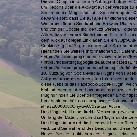
Die von Google in unserem Auftrag erhobenen Da
um Reports über die Aktivität auf der Website zu
Sie haben die Möglichkeit, die Speicherung der 
gewährleistet, dass Sie auf alle Funktionen die
Weiterhin können Sie durch ein Browser-Plugin v
und von der Google Inc. genutzt werden. Folgend
Alternativ verhindern Sie mit einem Klick auf die
dem Klick auf obigen Link laden Sie ein „Opt-Out
Cookies regelmäßig, ist ein erneuter Klick auf d
Hier finden Sie weitere Informationen zur Datenn
• https://policies.google.com/privacy/partners?h
• https://adssettings.google.de/authenticated (Ei
• https://policies.google.com/technologies/ads?
10. Nutzung von Social-Media-Plugins von Face
Aufgrund unseres berechtigten Interesses an der
diese Website das Facebook-Social-Plugin, welch
Einbindungen an dem Facebook-Logo bzw. an den B
Plugins finden Sie über den folgenden Link: http
Facebook Inc. hält das europäische Datenschutzre
id=a2zt0000000GnywAAC&status=Active
Das Plugin stellt eine direkte Verbindung zwisch
Umfang der Daten, welche das Plugin an die Serv
Das Plugin informiert die Facebook Inc. darüber, 
wird. Sind Sie während des Besuchs auf dieser W
Nutzen Sie die Funktionen des Plugins – etwa ind