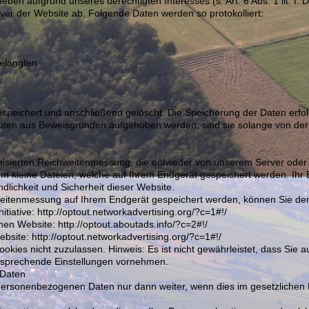
heben aufgrund unseres berechtigten Interesses (s. Art. 6 Abs. 1 lit. f
rver der Website ab. Folgende Daten werden so protokolliert:
gelangten
espeichert und anschließend gelöscht. Die Speicherung der Daten erfol
Daten aus Beweisgründen aufgehoben werden, sind sie solange von de
isierten Reichweitenmessung, die entweder von unserem Server oder 
m kleine Dateien, welche auf Ihrem Endgerät gespeichert werden. Ihr B
dlichkeit und Sicherheit dieser Website.
weitenmessung auf Ihrem Endgerät gespeichert werden, können Sie dem
tiative: http://optout.networkadvertising.org/?c=1#!/
en Website: http://optout.aboutads.info/?c=2#!/
bsite: http://optout.networkadvertising.org/?c=1#!/
okies nicht zuzulassen. Hinweis: Es ist nicht gewährleistet, dass Sie 
tsprechende Einstellungen vornehmen.
 Daten
 personenbezogenen Daten nur dann weiter, wenn dies im gesetzlichen R