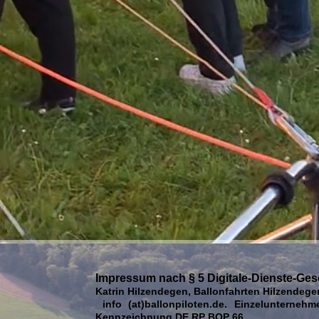
Impressum nach § 5 Digitale-Dienste-Ges
Katrin Hilzendegen, Ballonfahrten Hilzendege
info (at)ballonpiloten.de. Einzelunterne
Kennzeichnung DE.RP BOP 66