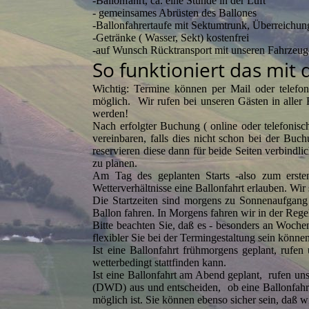
-Ballonfahrt, ca. eine Stunde in der Luft
- gemeinsames Abrüsten des Ballones
-Ballonfahrertaufe mit Sektumtrunk, Überreichu
-Getränke ( Wasser, Sekt) kostenfrei
-auf Wunsch Rücktransport mit unseren Fahrze
So funktioniert das mit
Wichtig: Termine können per Mail oder telefo
möglich. Wir rufen bei unseren Gästen in aller
werden!
Nach erfolgter Buchung ( online oder telefonis
vereinbaren, falls dies nicht schon bei der B
reservieren diese dann für beide Seiten verbindl
zu planen.
Am Tag des geplanten Starts -also zum erste
Wetterverhältnisse eine Ballonfahrt erlauben. Wir
Die Startzeiten sind morgens zu Sonnenaufgan
Ballon fahren. In Morgens fahren wir in der Re
Bitte beachten Sie, daß es - besonders an Woch
flexibler Sie bei der Termingestaltung sein könne
Ist eine Ballonfahrt frühmorgens geplant, rufe
wetterbedingt stattfinden kann.
Ist eine Ballonfahrt am Abend geplant, rufen un
(DWD) aus und entscheiden, ob eine Ballonfahrt 
möglich ist. Sie können ebenso sicher sein, daß w