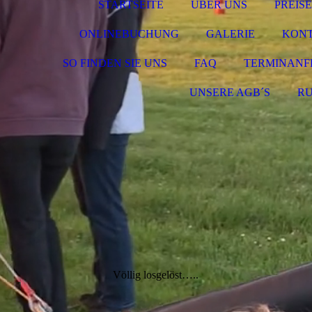
STARTSEITE
ÜBER UNS
PREISE
ONLINEBUCHUNG
GALERIE
KON
SO FINDEN SIE UNS
FAQ
TERMINANF
UNSERE AGB´S
R
Völlig losgelöst…..