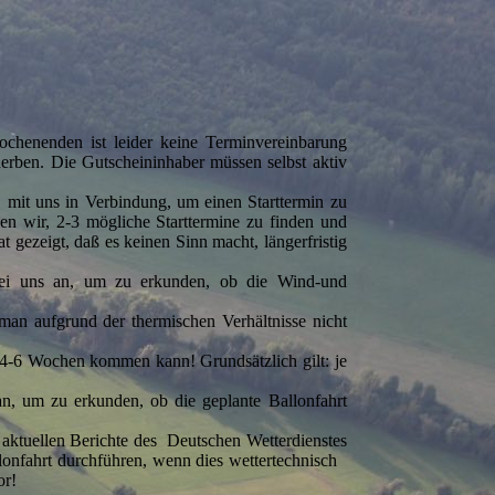
chenenden ist leider keine Terminvereinbarung
erben. Die Gutscheininhaber müssen selbst aktiv
 mit uns in Verbindung, um einen Starttermin zu
n wir, 2-3 mögliche Starttermine zu finden und
 gezeigt, daß es keinen Sinn macht, längerfristig
 bei uns an, um zu erkunden, ob die Wind-und
n aufgrund der thermischen Verhältnisse nicht
 4-6 Wochen kommen kann! Grundsätzlich gilt: je
an, um zu erkunden, ob die geplante Ballonfahrt
 aktuellen Berichte des Deutschen Wetterdienstes
llonfahrt durchführen, wenn dies wettertechnisch
vor!