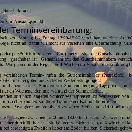
ng einer Urkunde
ugen zum Ausgangspunkt
 der Terminvereinbarung:
nisch von Montag bis Freitag 13:00-18:00 vereinbart werden. An Wo
 Regel nicht an, damit wir nicht aus Versehen eine Überraschung verd
ch oder persönlich in unserem Büro) setzen sich die Gutscheininhaber
uchung geschehen ist. Gemeinsam mit den Gutscheininhabern versuche
ich. Wir planen in der Regel für 4 Wochen im Voraus- die Erfahrung hat
n vereinbarten Termin- rufen die Gutscheininhaber (Passagiere)
 starten nur bei guten und sicheren Wetterbedingungen!
g und abends ca. 2 Stunden vor Sonnenuntergang. Tagsgüber kann ma
gel nur an Wochenenden und während der Sommerferien.
enenden und nach längeren Schlechtwetterphasen- zu Wartezeiten von
n, umso eher können Sie Ihren Traum einer Ballonfahrt erfüllen!
n unsere Passagiere am Vorabend zwischen 20:00 und 21:00 bei uns 
sere Passagiere zwischen 12:00 und 13:00 bei uns an. Wir werten die
sicher durchführbar ist. Sie können versichert sein, daß wir eine Ba
ir bei berechtigten Zweifeln lieber am Boden bleiben. Sicherheit geht 